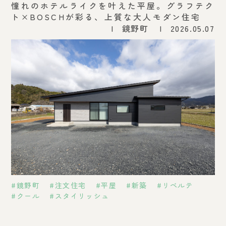
憧れのホテルライクを叶えた平屋。グラフテク
ト×BOSCHが彩る、上質な大人モダン住宅
鏡野町
2026.05.07
鏡野町
注文住宅
平屋
新築
リベルテ
クール
スタイリッシュ