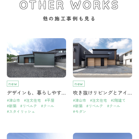
OTHER WORKS
他の施工事例も見る
new
new
デザインも、暮らしやすさも妥協しない。 津山市の快適スタイリッシュ平屋
吹き抜けリビングとアイアン手摺が映える、モダンな2階建て注文住宅
#津山市
#注文住宅
#平屋
#津山市
#注文住宅
#2階建て
#新築
#リベルテ
#クール
#新築
#リベルテ
#クール
#スタイリッシュ
#モダン