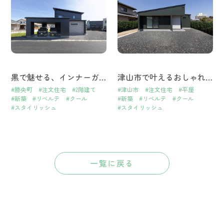
黒で魅せる、インナーガレージのある暮らし。岡山県勝央町の洗練された家
津山市で叶えるおしゃれな家｜上質さと暮らしやすさを両立した3LDKの住まい
#勝央町
#注文住宅
#2階建て
#津山市
#注文住宅
#平屋
#新築
#リベルテ
#クール
#新築
#リベルテ
#クール
#スタイリッシュ
#スタイリッシュ
一覧に戻る