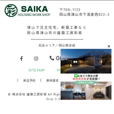
〒708-1123
岡山県津山市下高倉西822-3
津山で注文住宅、新築工事なら
岡山県津山市の建築工房彩家
対応エリア／岡山県全域
0868-29-2688
SITE MAP
PRIVACY POLICY
来店予約
資料請求
お問い合わせ
© 株式会社 建築工房彩家 All Rights Reserved.Produced by
D-
Grip システム