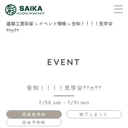
建築工房彩家
>
イベント情報
>
告知！！！！見学会
𖤣𖤥𖠿𖤣𖤥
EVENT
告知！！！！見学会𖤣𖤥𖠿𖤣𖤥
7/30 sat - 7/31 sun
完成見学会
終了しました
完全予約制