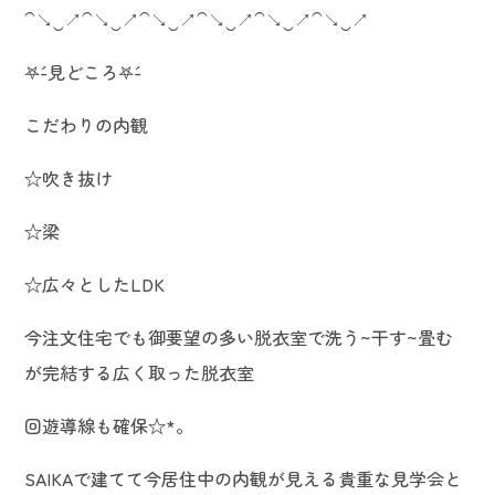
⁀↘‿↗⁀↘‿↗⁀↘‿↗⁀↘‿↗⁀↘‿↗⁀↘‿↗
𖤐´-見どころ𖤐´-
こだわりの内観
☆吹き抜け
☆梁
☆広々としたLDK
今注文住宅でも御要望の多い脱衣室で洗う~干す~畳む
が完結する広く取った脱衣室
回遊導線も確保☆*。
SAIKAで建てて今居住中の内観が見える貴重な見学会と