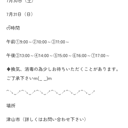
7月30日（土）
7月31日（日）
ᰔᩚ時間
午前①9:00～②10:00～③11:00～
午後③13:00～④14:00～⑤15:00～⑥16:00～⑦17:00～
♦換気、消毒の為少しお待ちいただくことがあります。
ご了承下さいm(_ _)m
⁀↘‿↗⁀↘‿↗⁀↘‿↗⁀↘‿↗⁀↘‿↗⁀↘‿↗
場所
津山市（詳しくはお問い合わせ下さい）