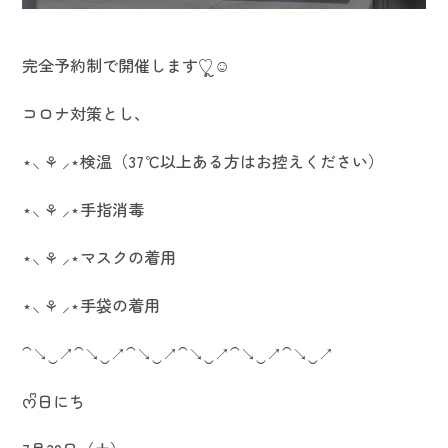
完全予約制で開催します♡ຼ☺︎
コロナ対策とし、
⋆⸜ ⚘ ⸝⋆検温（37℃以上ある方はお控えください）
⋆⸜ ⚘ ⸝⋆手指消毒
⋆⸜ ⚘ ⸝⋆マスクの着用
⋆⸜ ⚘ ⸝⋆手袋の着用
⁀↘‿↗⁀↘‿↗⁀↘‿↗⁀↘‿↗⁀↘‿↗⁀↘‿↗
ᰔᩚ日にち