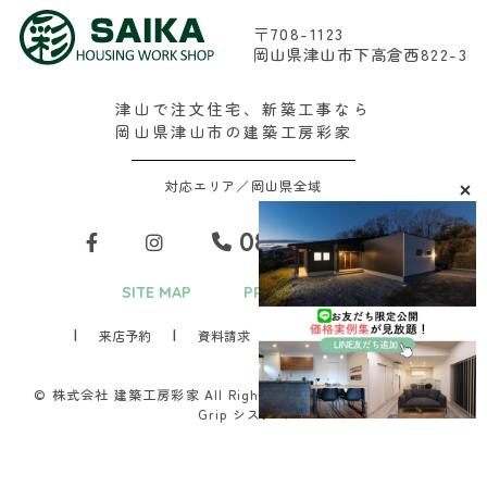
〒708-1123
岡山県津山市下高倉西822-3
津山で注文住宅、新築工事なら
岡山県津山市の建築工房彩家
対応エリア／岡山県全域
0868-29-2688
SITE MAP
PRIVACY POLICY
来店予約
資料請求
お問い合わせ
© 株式会社 建築工房彩家 All Rights Reserved.Produced by
D-
Grip システム