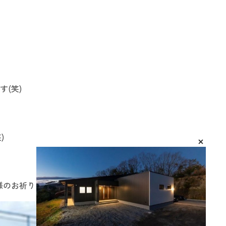
(笑)
)
のお祈りを致しております(Ｔ▽Ｔ)