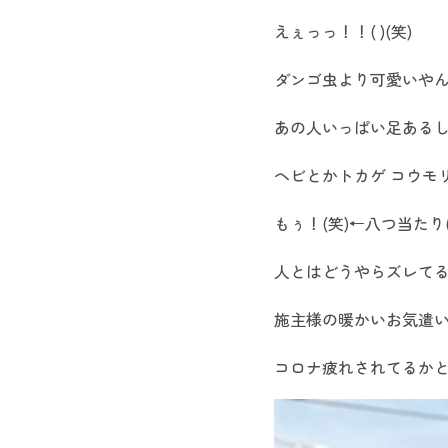
えぇっっ！！( )(笑)
ダンゴ虫より可愛いやん…
あの人いっぱい足あるし…
ヘビとかトカゲ コウモ
もぅ！(笑)←八つ当たり(
人とはどうやらズレてる
施主様の暖かいお気遣
コロナ疲れされてるかと