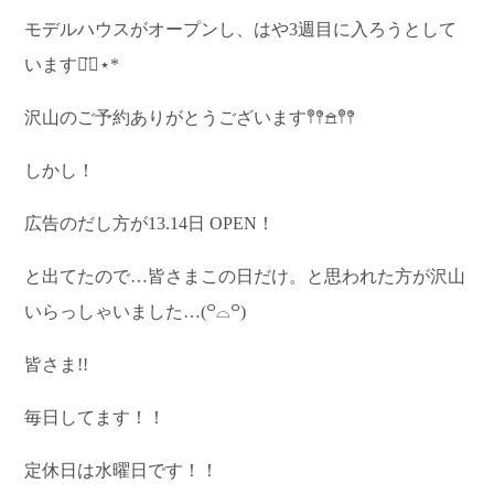
モデルハウスがオープンし、はや3週目に入ろうとして
います◡̈⃝︎⋆︎*
沢山のご予約ありがとうございます𖤣𖤥𖠿𖤣𖤥
しかし！
広告のだし方が13.14日 OPEN！
と出てたので…皆さまこの日だけ。と思われた方が沢山
いらっしゃいました…(꒪⌓꒪)
皆さま!!
毎日してます！！
定休日は水曜日です！！