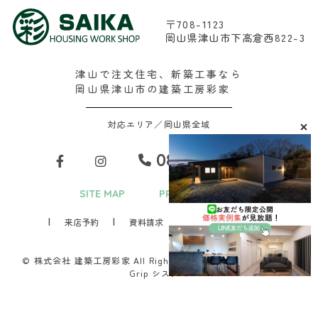
〒708-1123
岡山県津山市下高倉西822-3
津山で注文住宅、新築工事なら
岡山県津山市の建築工房彩家
対応エリア／岡山県全域
0868-29-2688
SITE MAP
PRIVACY POLICY
来店予約
資料請求
お問い合わせ
© 株式会社 建築工房彩家 All Rights Reserved.Produced by
D-
Grip システム