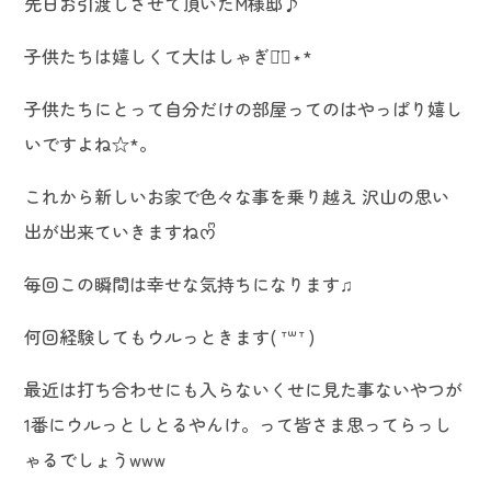
先日お引渡しさせて頂いたM様邸♪
子供たちは嬉しくて大はしゃぎ◡̈⃝︎⋆︎*
子供たちにとって自分だけの部屋ってのはやっぱり嬉し
いですよね☆*。
これから新しいお家で色々な事を乗り越え 沢山の思い
出が出来ていきますねᰔᩚ
毎回この瞬間は幸せな気持ちになります♫
何回経験してもウルっときます( ᐪ꒳ᐪ )
最近は打ち合わせにも入らないくせに見た事ないやつが
1番にウルっとしとるやんけ。って皆さま思ってらっし
ゃるでしょうwww