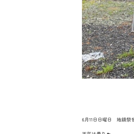
6月11日日曜日 地鎮祭
天気は曇り☁︎