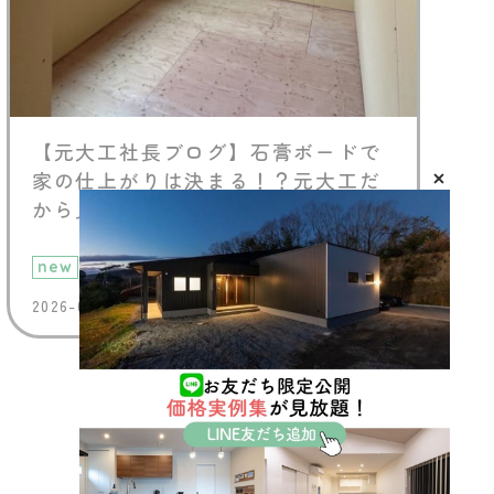
【元大工社長ブログ】石膏ボードで
家の仕上がりは決まる！？元大工だ
から見るポイントとは
new
2026-07-29 (Wed)
VIEW MORE